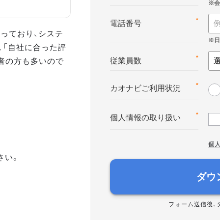
*
電話番号
っており、システ
、「自社に合った評
者の方も多いので
*
従業員数
*
カオナビご利用状況
*
個人情報の取り扱い
個
さい。
ダウ
フォーム送信後、