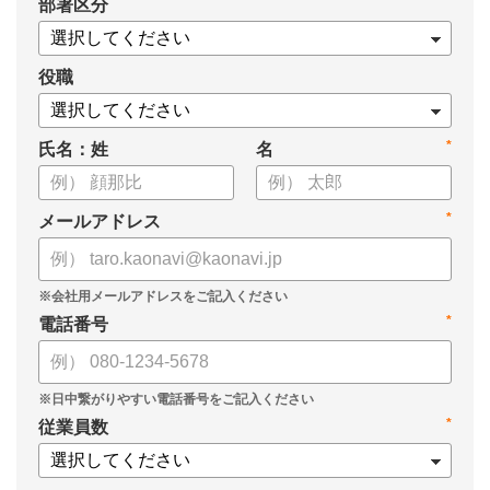
*
部署区分
・導入検討に必要な3つの視点
・7つの選定ポイント
についてまとめましたので、ぜひお役立てください。
役職
*
氏名：姓
名
*
メールアドレス
*
電話番号
*
従業員数