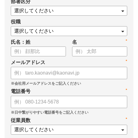
*
部署区分
・導入検討に必要な3つの視点
・7つの選定ポイント
についてまとめましたので、ぜひお役立てください。
役職
*
氏名：姓
名
*
メールアドレス
*
電話番号
*
従業員数