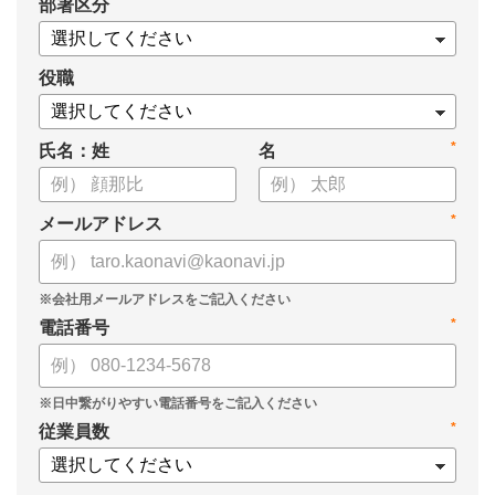
*
部署区分
・導入検討に必要な3つの視点
・7つの選定ポイント
についてまとめましたので、ぜひお役立てください。
役職
*
氏名：姓
名
*
メールアドレス
*
電話番号
*
従業員数