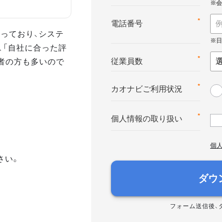
*
電話番号
っており、システ
、「自社に合った評
者の方も多いので
*
従業員数
*
カオナビご利用状況
*
個人情報の取り扱い
個
さい。
ダウ
フォーム送信後、