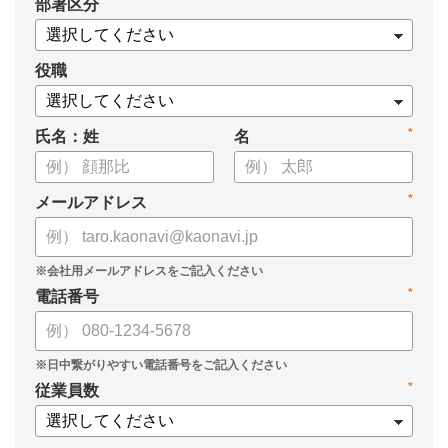
*
部署区分
・導入検討に必要な3つの視点
・7つの選定ポイント
についてまとめましたので、ぜひお役立てください。
役職
*
氏名：姓
名
*
メールアドレス
*
電話番号
*
従業員数