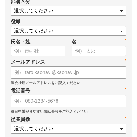
*
部署区分
・導入検討に必要な3つの視点
・7つの選定ポイント
についてまとめましたので、ぜひお役立てください。
役職
*
氏名：姓
名
*
メールアドレス
*
電話番号
*
従業員数