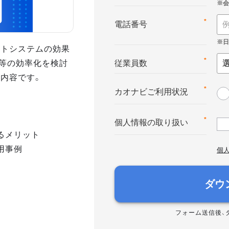
*
電話番号
ントシステムの効果
等の効率化を検討
*
従業員数
の内容です。
*
カオナビご利用状況
*
個人情報の取り扱い
るメリット
用事例
個
ダウ
フォーム送信後、