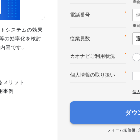
*
電話番号
ントシステムの効果
等の効率化を検討
*
従業員数
の内容です。
*
カオナビご利用状況
*
個人情報の取り扱い
るメリット
用事例
個
ダウ
フォーム送信後、