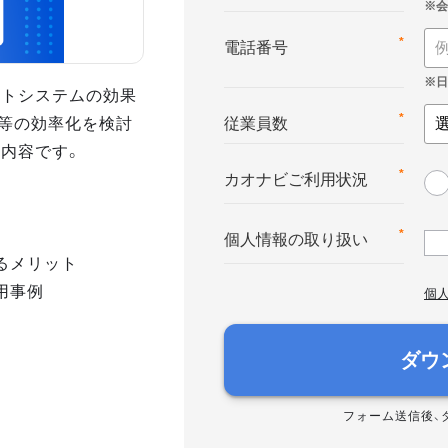
*
電話番号
ントシステムの効果
等の効率化を検討
*
従業員数
の内容です。
*
カオナビご利用状況
*
個人情報の取り扱い
るメリット
用事例
個
ダウ
フォーム送信後、