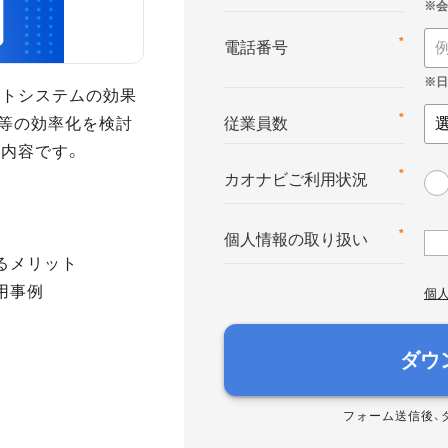
*
電話番号
ントシステムの効果
等の効率化を検討
*
従業員数
の内容です。
*
カオナビご利用状況
*
個人情報の取り扱い
るメリット
用事例
個
ダウ
フォーム送信後、