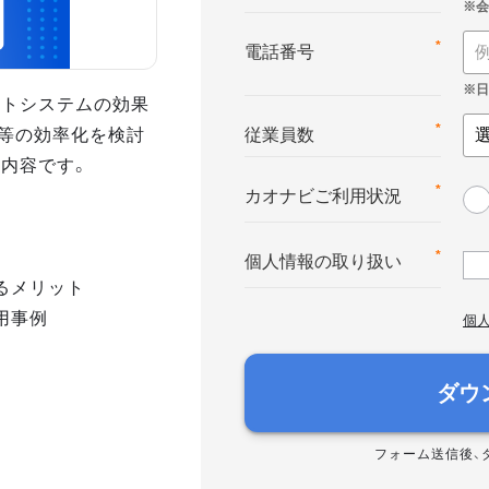
*
電話番号
ントシステムの効果
等の効率化を検討
*
従業員数
の内容です。
*
カオナビご利用状況
*
個人情報の取り扱い
るメリット
用事例
個
ダウ
フォーム送信後、