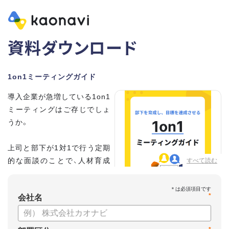
資料ダウンロード
1on1ミーティングガイド
導入企業が急増している1on1
ミーティングはご存じでしょ
うか。
上司と部下が1対1で行う定期
的な面談のことで、人材育成
すべて読む
の手法として世界的に注目を
集めています。
*
会社名
こちらの資料では、
・1on1とは何か？