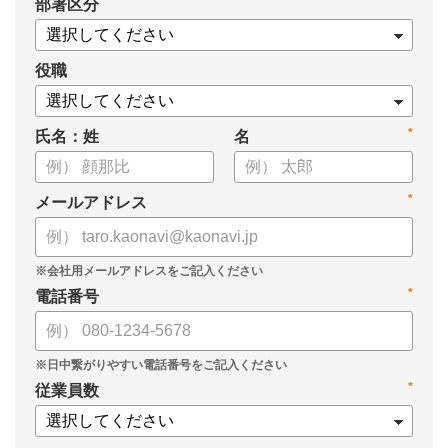
*
部署区分
・1on1の基本的なやり方
・ 1on1 の基本アジェンダと質問例
についてまとめましたので、ぜひお役立てください。
役職
*
氏名：姓
名
*
メールアドレス
*
電話番号
*
従業員数