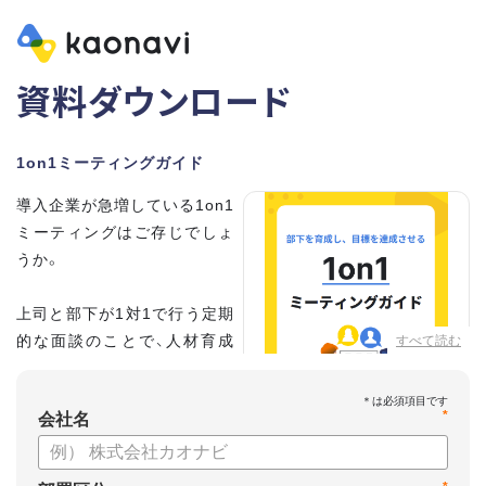
資料ダウンロード
1on1ミーティングガイド
導入企業が急増している1on1
ミーティングはご存じでしょ
うか。
上司と部下が1対1で行う定期
的な面談のことで、人材育成
すべて読む
の手法として世界的に注目を
集めています。
*
会社名
こちらの資料では、
・1on1とは何か？