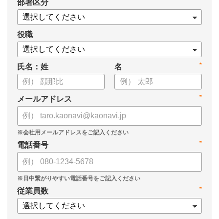
*
部署区分
・1on1の基本的なやり方
・ 1on1 の基本アジェンダと質問例
についてまとめましたので、ぜひお役立てください。
役職
*
氏名：姓
名
*
メールアドレス
*
電話番号
*
従業員数