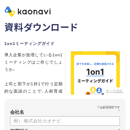
資料ダウンロード
1on1ミーティングガイド
導入企業が急増している1on1
ミーティングはご存じでしょ
うか。
上司と部下が1対1で行う定期
的な面談のことで、人材育成
すべて読む
の手法として世界的に注目を
集めています。
*
会社名
こちらの資料では、
・1on1とは何か？