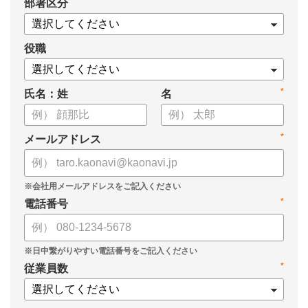
*
部署区分
・1on1の基本的なやり方
・ 1on1 の基本アジェンダと質問例
についてまとめましたので、ぜひお役立てください。
役職
*
氏名：姓
名
*
メールアドレス
*
電話番号
*
従業員数