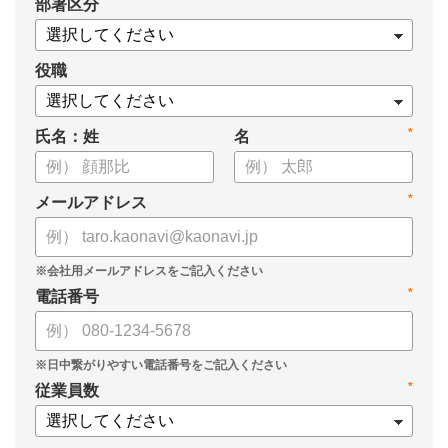
*
部署区分
・1on1の基本的なやり方
・ 1on1 の基本アジェンダと質問例
についてまとめましたので、ぜひお役立てください。
役職
*
氏名：姓
名
*
メールアドレス
*
電話番号
*
従業員数