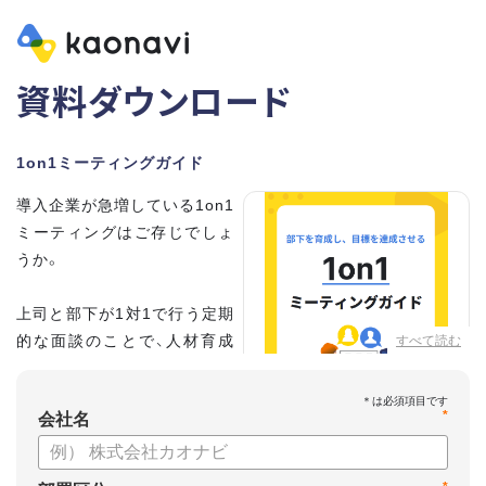
資料ダウンロード
1on1ミーティングガイド
導入企業が急増している1on1
ミーティングはご存じでしょ
うか。
上司と部下が1対1で行う定期
的な面談のことで、人材育成
すべて読む
の手法として世界的に注目を
集めています。
*
会社名
こちらの資料では、
・1on1とは何か？