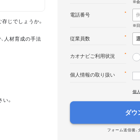
*
電話番号
ご存じでしょうか。
で、人材育成の手法
*
従業員数
*
カオナビご利用状況
*
個人情報の取り扱い
個
さい。
ダウ
フォーム送信後、