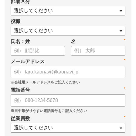
*
部署区分
・1on1の基本的なやり方
・ 1on1 の基本アジェンダと質問例
についてまとめましたので、ぜひお役立てください。
役職
*
氏名：姓
名
*
メールアドレス
*
電話番号
*
従業員数