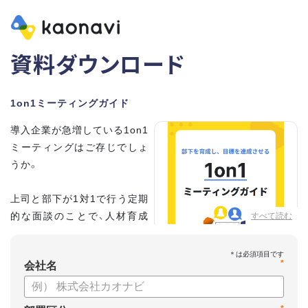
資料ダウンロード
1on1ミーティングガイド
導入企業が急増している1on1
ミーティングはご存じでしょ
うか。
上司と部下が1対1で行う定期
的な面談のことで、人材育成
すべて読む
の手法として世界的に注目を
集めています。
*
会社名
こちらの資料では、
・1on1とは何か？