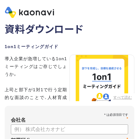
資料ダウンロード
1on1ミーティングガイド
導入企業が急増している1on1
ミーティングはご存じでしょ
うか。
上司と部下が1対1で行う定期
的な面談のことで、人材育成
すべて読む
の手法として世界的に注目を
集めています。
*
会社名
こちらの資料では、
・1on1とは何か？