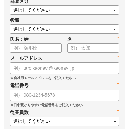
*
部署区分
・1on1の基本的なやり方
・ 1on1 の基本アジェンダと質問例
についてまとめましたので、ぜひお役立てください。
役職
*
氏名：姓
名
*
メールアドレス
*
電話番号
*
従業員数