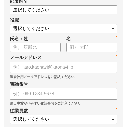
*
部署区分
・1on1の基本的なやり方
・ 1on1 の基本アジェンダと質問例
についてまとめましたので、ぜひお役立てください。
役職
*
氏名：姓
名
*
メールアドレス
*
電話番号
*
従業員数