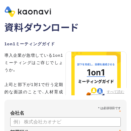
資料ダウンロード
1on1ミーティングガイド
導入企業が急増している1on1
ミーティングはご存じでしょ
うか。
上司と部下が1対1で行う定期
的な面談のことで、人材育成
すべて読む
の手法として世界的に注目を
集めています。
*
会社名
こちらの資料では、
・1on1とは何か？