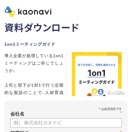
資料ダウンロード
1on1ミーティングガイド
導入企業が急増している1on1
ミーティングはご存じでしょ
うか。
上司と部下が1対1で行う定期
的な面談のことで、人材育成
すべて読む
の手法として世界的に注目を
集めています。
*
会社名
こちらの資料では、
・1on1とは何か？