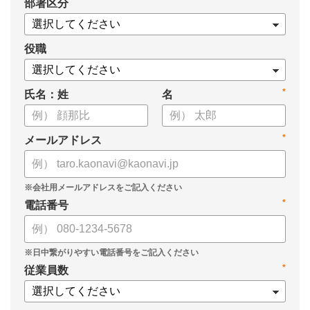
*
部署区分
・1on1の基本的なやり方
・ 1on1 の基本アジェンダと質問例
についてまとめましたので、ぜひお役立てください。
役職
*
氏名：姓
名
*
メールアドレス
*
電話番号
*
従業員数