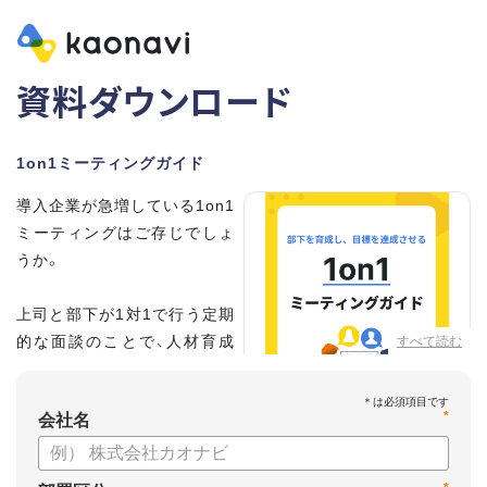
資料ダウンロード
1on1ミーティングガイド
導入企業が急増している1on1
ミーティングはご存じでしょ
うか。
上司と部下が1対1で行う定期
的な面談のことで、人材育成
すべて読む
の手法として世界的に注目を
集めています。
*
会社名
こちらの資料では、
・1on1とは何か？