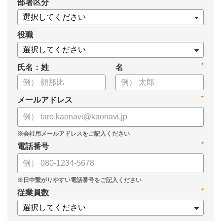
*
部署区分
・1on1の基本的なやり方
・ 1on1 の基本アジェンダと質問例
についてまとめましたので、ぜひお役立てください。
役職
*
氏名：姓
名
*
メールアドレス
*
電話番号
*
従業員数