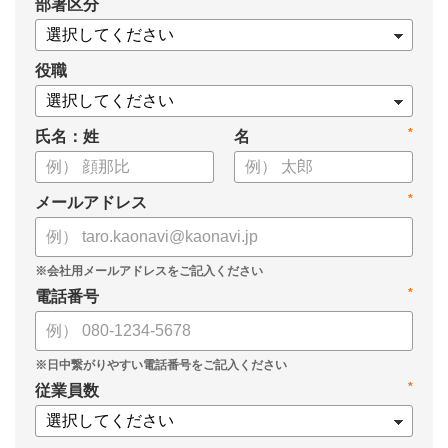
*
部署区分
・1on1の基本的なやり方
・ 1on1 の基本アジェンダと質問例
についてまとめましたので、ぜひお役立てください。
役職
*
氏名：姓
名
*
メールアドレス
*
電話番号
*
従業員数