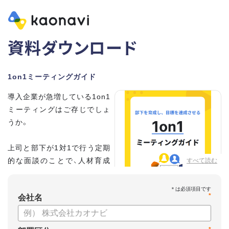
資料ダウンロード
1on1ミーティングガイド
導入企業が急増している1on1
ミーティングはご存じでしょ
うか。
上司と部下が1対1で行う定期
的な面談のことで、人材育成
すべて読む
の手法として世界的に注目を
集めています。
*
会社名
こちらの資料では、
・1on1とは何か？