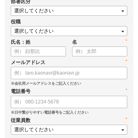
*
部署区分
・1on1の基本的なやり方
・ 1on1 の基本アジェンダと質問例
についてまとめましたので、ぜひお役立てください。
役職
*
氏名：姓
名
*
メールアドレス
*
電話番号
*
従業員数