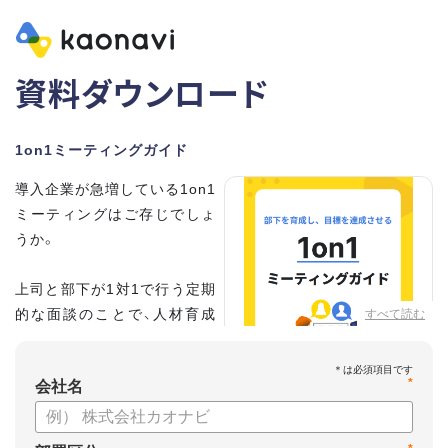
資料ダウンロード
1on1ミーティングガイド
導入企業が急増している1on1
ミーティングはご存じでしょ
うか。
上司と部下が1対1で行う定期
的な面談のことで、人材育成
すべて読む
の手法として世界的に注目を
集めています。
*
会社名
こちらの資料では、
・1on1とは何か？