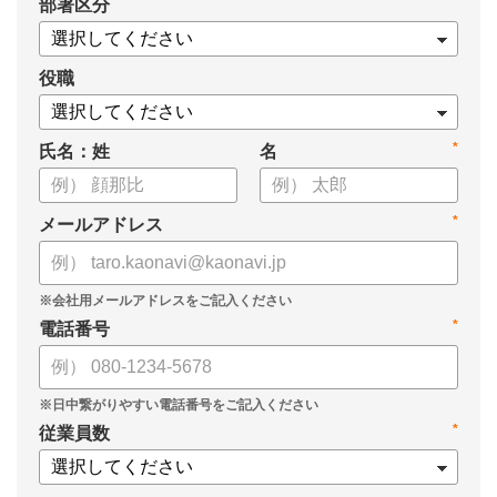
*
部署区分
・1on1の基本的なやり方
・ 1on1 の基本アジェンダと質問例
についてまとめましたので、ぜひお役立てください。
役職
*
氏名：姓
名
*
メールアドレス
*
電話番号
*
従業員数