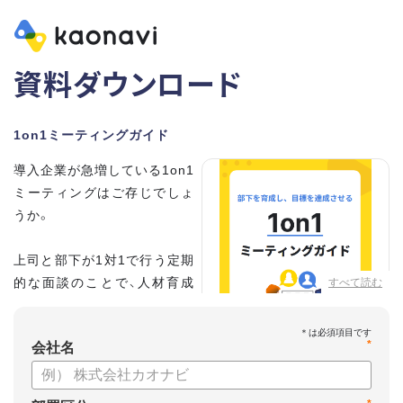
資料ダウンロード
1on1ミーティングガイド
導入企業が急増している1on1
ミーティングはご存じでしょ
うか。
上司と部下が1対1で行う定期
的な面談のことで、人材育成
すべて読む
の手法として世界的に注目を
集めています。
*
会社名
こちらの資料では、
・1on1とは何か？