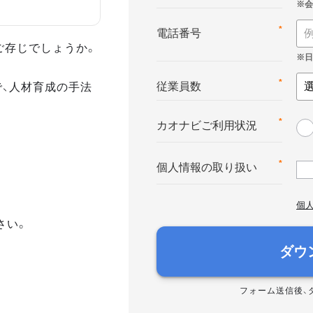
*
電話番号
ご存じでしょうか。
で、人材育成の手法
*
従業員数
*
カオナビご利用状況
*
個人情報の取り扱い
個
さい。
ダウ
フォーム送信後、