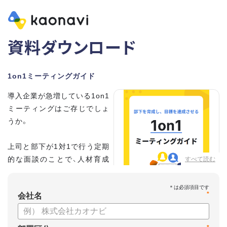
資料ダウンロード
1on1ミーティングガイド
導入企業が急増している1on1
ミーティングはご存じでしょ
うか。
上司と部下が1対1で行う定期
的な面談のことで、人材育成
すべて読む
の手法として世界的に注目を
集めています。
*
会社名
こちらの資料では、
・1on1とは何か？