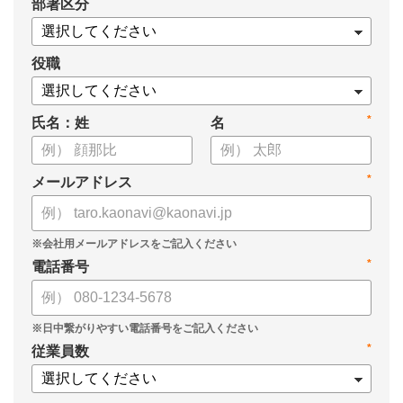
*
部署区分
・1on1の基本的なやり方
・ 1on1 の基本アジェンダと質問例
についてまとめましたので、ぜひお役立てください。
役職
*
氏名：姓
名
*
メールアドレス
*
電話番号
*
従業員数