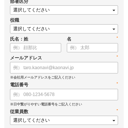
*
部署区分
・1on1の基本的なやり方
・ 1on1 の基本アジェンダと質問例
についてまとめましたので、ぜひお役立てください。
役職
*
氏名：姓
名
*
メールアドレス
*
電話番号
*
従業員数