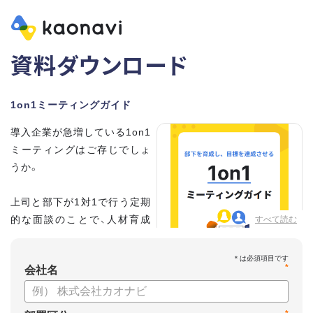
資料ダウンロード
1on1ミーティングガイド
導入企業が急増している1on1
ミーティングはご存じでしょ
うか。
上司と部下が1対1で行う定期
的な面談のことで、人材育成
すべて読む
の手法として世界的に注目を
集めています。
*
会社名
こちらの資料では、
・1on1とは何か？