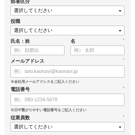
*
部署区分
・1on1の基本的なやり方
・ 1on1 の基本アジェンダと質問例
についてまとめましたので、ぜひお役立てください。
役職
*
氏名：姓
名
*
メールアドレス
*
電話番号
*
従業員数