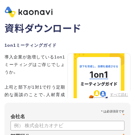
資料ダウンロード
1on1ミーティングガイド
導入企業が急増している1on1
ミーティングはご存じでしょ
うか。
上司と部下が1対1で行う定期
的な面談のことで、人材育成
すべて読む
の手法として世界的に注目を
集めています。
*
会社名
こちらの資料では、
・1on1とは何か？