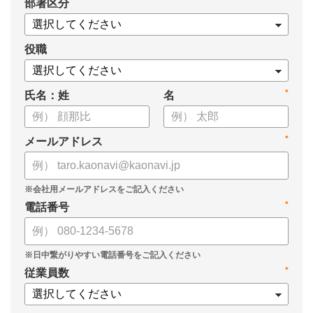
*
部署区分
・1on1の基本的なやり方
・ 1on1 の基本アジェンダと質問例
についてまとめましたので、ぜひお役立てください。
役職
*
氏名：姓
名
*
メールアドレス
*
電話番号
*
従業員数