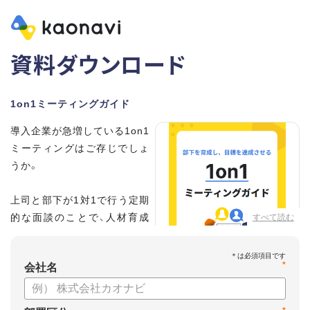
資料ダウンロード
1on1ミーティングガイド
導入企業が急増している1on1
ミーティングはご存じでしょ
うか。
上司と部下が1対1で行う定期
的な面談のことで、人材育成
すべて読む
の手法として世界的に注目を
集めています。
*
会社名
こちらの資料では、
・1on1とは何か？