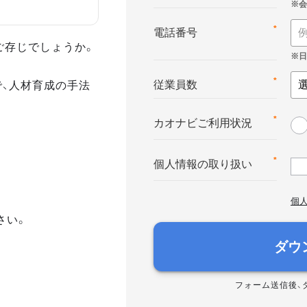
*
電話番号
ご存じでしょうか。
で、人材育成の手法
*
従業員数
*
カオナビご利用状況
*
個人情報の取り扱い
個
さい。
ダウ
フォーム送信後、