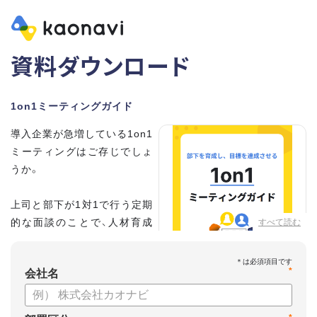
資料ダウンロード
1on1ミーティングガイド
導入企業が急増している1on1
ミーティングはご存じでしょ
うか。
上司と部下が1対1で行う定期
的な面談のことで、人材育成
すべて読む
の手法として世界的に注目を
集めています。
*
会社名
こちらの資料では、
・1on1とは何か？