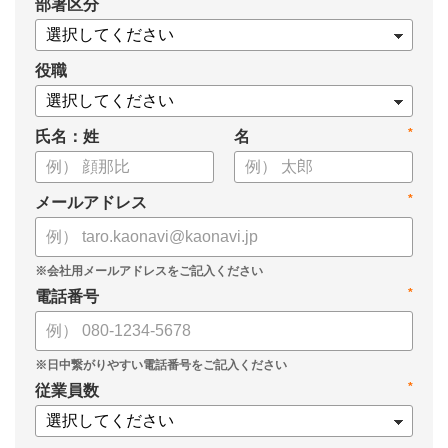
*
部署区分
・1on1の基本的なやり方
・ 1on1 の基本アジェンダと質問例
についてまとめましたので、ぜひお役立てください。
役職
*
氏名：姓
名
*
メールアドレス
*
電話番号
*
従業員数