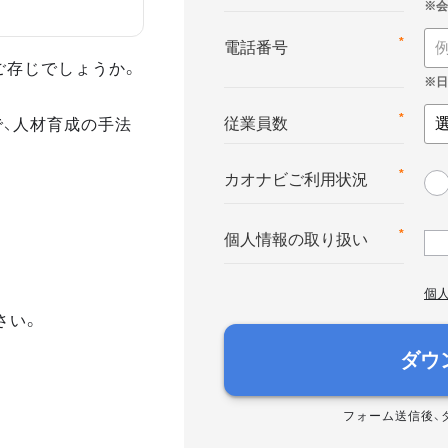
*
電話番号
ご存じでしょうか。
で、人材育成の手法
*
従業員数
*
カオナビご利用状況
*
個人情報の取り扱い
個
さい。
ダウ
フォーム送信後、