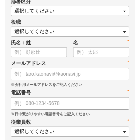
*
部署区分
・1on1の基本的なやり方
・ 1on1 の基本アジェンダと質問例
についてまとめましたので、ぜひお役立てください。
役職
*
氏名：姓
名
*
メールアドレス
*
電話番号
*
従業員数