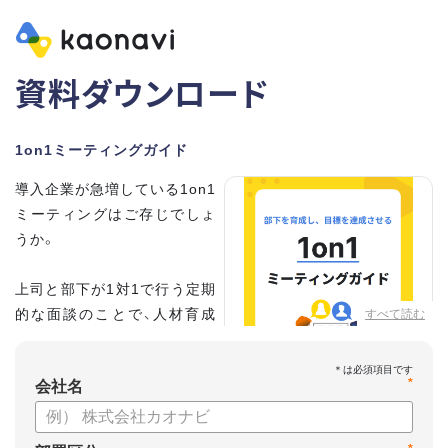
資料ダウンロード
1on1ミーティングガイド
導入企業が急増している1on1
ミーティングはご存じでしょ
うか。
上司と部下が1対1で行う定期
的な面談のことで、人材育成
すべて読む
の手法として世界的に注目を
集めています。
*
会社名
こちらの資料では、
・1on1とは何か？