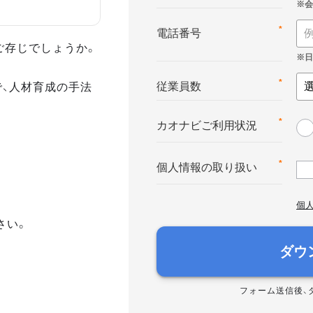
*
電話番号
ご存じでしょうか。
で、人材育成の手法
*
従業員数
*
カオナビご利用状況
*
個人情報の取り扱い
個
さい。
ダウ
フォーム送信後、