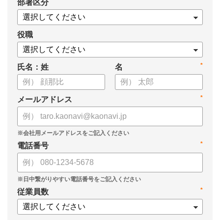
*
部署区分
・1on1の基本的なやり方
・ 1on1 の基本アジェンダと質問例
についてまとめましたので、ぜひお役立てください。
役職
*
氏名：姓
名
*
メールアドレス
*
電話番号
*
従業員数