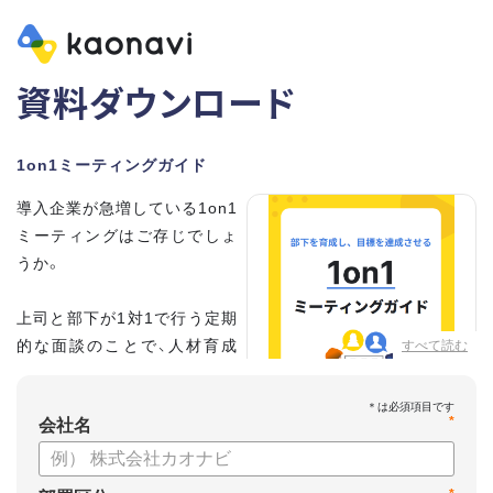
資料ダウンロード
1on1ミーティングガイド
導入企業が急増している1on1
ミーティングはご存じでしょ
うか。
上司と部下が1対1で行う定期
的な面談のことで、人材育成
すべて読む
の手法として世界的に注目を
集めています。
*
会社名
こちらの資料では、
・1on1とは何か？