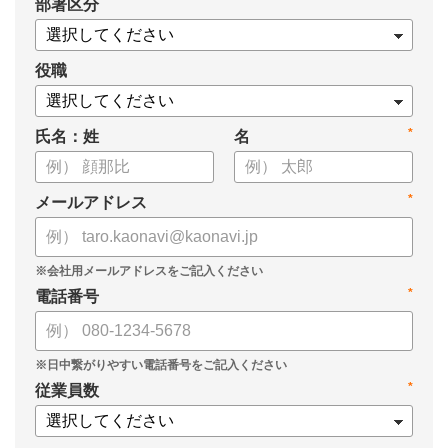
*
部署区分
・1on1の基本的なやり方
・ 1on1 の基本アジェンダと質問例
についてまとめましたので、ぜひお役立てください。
役職
*
氏名：姓
名
*
メールアドレス
*
電話番号
*
従業員数