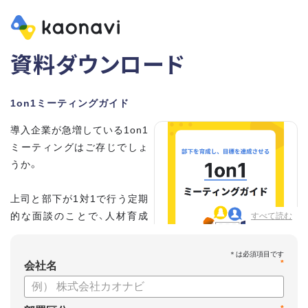
資料ダウンロード
1on1ミーティングガイド
導入企業が急増している1on1
ミーティングはご存じでしょ
うか。
上司と部下が1対1で行う定期
的な面談のことで、人材育成
すべて読む
の手法として世界的に注目を
集めています。
*
会社名
こちらの資料では、
・1on1とは何か？