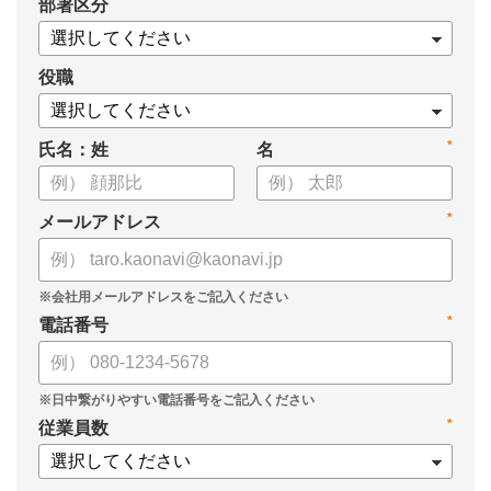
*
部署区分
・1on1の基本的なやり方
・ 1on1 の基本アジェンダと質問例
についてまとめましたので、ぜひお役立てください。
役職
*
氏名：姓
名
*
メールアドレス
*
電話番号
*
従業員数