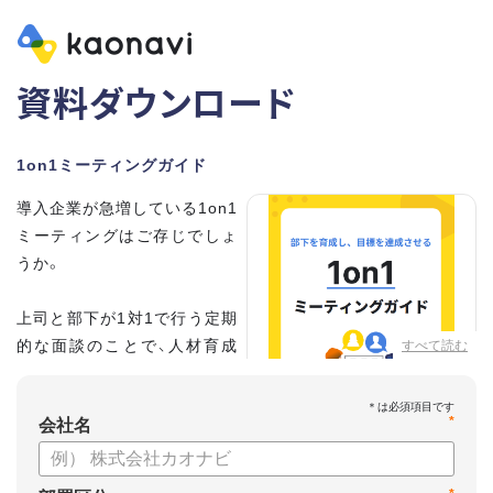
資料ダウンロード
1on1ミーティングガイド
導入企業が急増している1on1
ミーティングはご存じでしょ
うか。
上司と部下が1対1で行う定期
的な面談のことで、人材育成
すべて読む
の手法として世界的に注目を
集めています。
*
会社名
こちらの資料では、
・1on1とは何か？