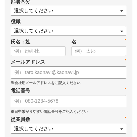
*
部署区分
・1on1の基本的なやり方
・ 1on1 の基本アジェンダと質問例
についてまとめましたので、ぜひお役立てください。
役職
*
氏名：姓
名
*
メールアドレス
*
電話番号
*
従業員数