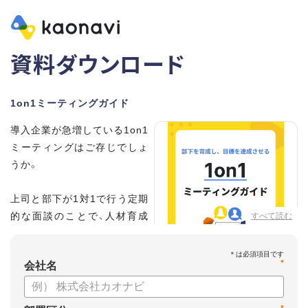
資料ダウンロード
1on1ミーティングガイド
導入企業が急増している1on1
ミーティングはご存じでしょ
うか。
上司と部下が1対1で行う定期
的な面談のことで、人材育成
すべて読む
の手法として世界的に注目を
集めています。
*
会社名
こちらの資料では、
・1on1とは何か？