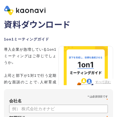
資料ダウンロード
1on1ミーティングガイド
導入企業が急増している1on1
ミーティングはご存じでしょ
うか。
上司と部下が1対1で行う定期
的な面談のことで、人材育成
すべて読む
の手法として世界的に注目を
集めています。
*
会社名
こちらの資料では、
・1on1とは何か？