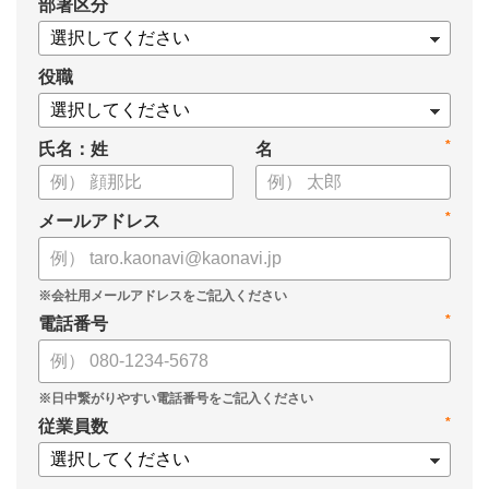
*
部署区分
・1on1の基本的なやり方
・ 1on1 の基本アジェンダと質問例
についてまとめましたので、ぜひお役立てください。
役職
*
氏名：姓
名
*
メールアドレス
*
電話番号
*
従業員数