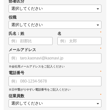
*
部署区分
・1on1の基本的なやり方
・ 1on1 の基本アジェンダと質問例
についてまとめましたので、ぜひお役立てください。
役職
*
氏名：姓
名
*
メールアドレス
*
電話番号
*
従業員数