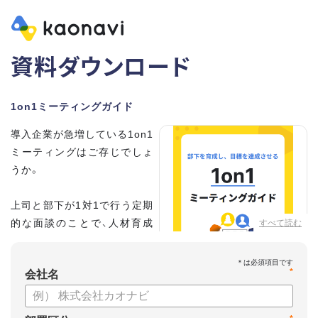
資料ダウンロード
1on1ミーティングガイド
導入企業が急増している1on1
ミーティングはご存じでしょ
うか。
上司と部下が1対1で行う定期
的な面談のことで、人材育成
すべて読む
の手法として世界的に注目を
集めています。
*
会社名
こちらの資料では、
・1on1とは何か？