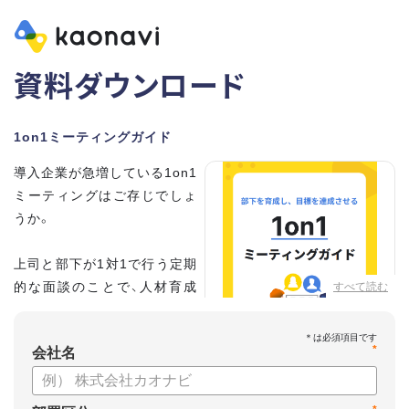
資料ダウンロード
1on1ミーティングガイド
導入企業が急増している1on1
ミーティングはご存じでしょ
うか。
上司と部下が1対1で行う定期
的な面談のことで、人材育成
すべて読む
の手法として世界的に注目を
集めています。
*
会社名
こちらの資料では、
・1on1とは何か？