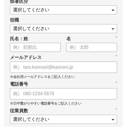
*
部署区分
・1on1の基本的なやり方
・ 1on1 の基本アジェンダと質問例
についてまとめましたので、ぜひお役立てください。
役職
*
氏名：姓
名
*
メールアドレス
*
電話番号
*
従業員数