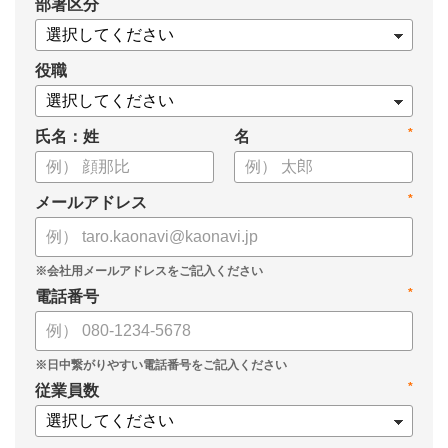
*
部署区分
・1on1の基本的なやり方
・ 1on1 の基本アジェンダと質問例
についてまとめましたので、ぜひお役立てください。
役職
*
氏名：姓
名
*
メールアドレス
*
電話番号
*
従業員数