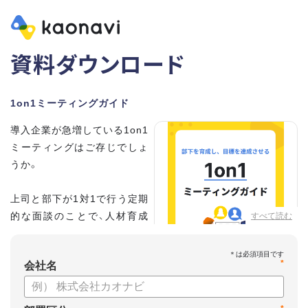
資料ダウンロード
1on1ミーティングガイド
導入企業が急増している1on1
ミーティングはご存じでしょ
うか。
上司と部下が1対1で行う定期
的な面談のことで、人材育成
すべて読む
の手法として世界的に注目を
集めています。
*
会社名
こちらの資料では、
・1on1とは何か？