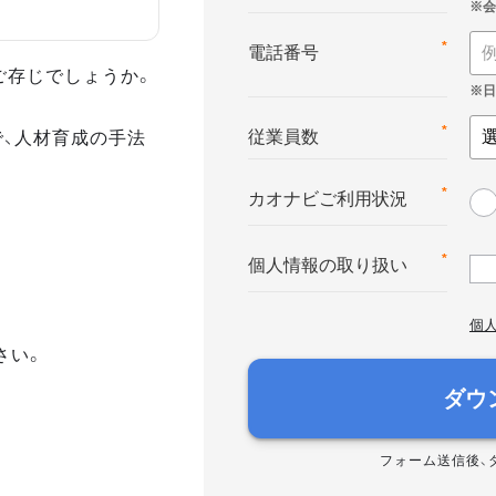
*
電話番号
ご存じでしょうか。
で、人材育成の手法
*
従業員数
*
カオナビご利用状況
*
個人情報の取り扱い
個
さい。
ダウ
フォーム送信後、