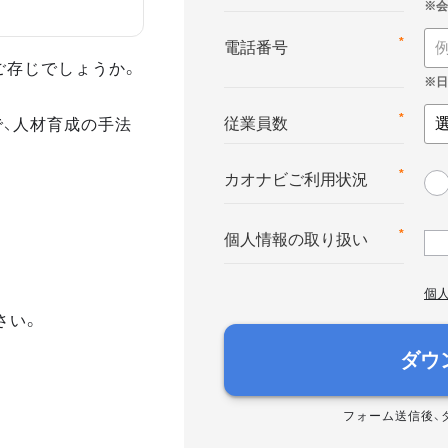
*
電話番号
ご存じでしょうか。
で、人材育成の手法
*
従業員数
*
カオナビご利用状況
*
個人情報の取り扱い
個
さい。
ダウ
フォーム送信後、