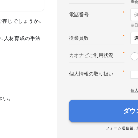
*
電話番号
ご存じでしょうか。
で、人材育成の手法
*
従業員数
*
カオナビご利用状況
*
個人情報の取り扱い
個
さい。
ダウ
フォーム送信後、