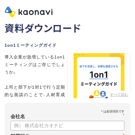
資料ダウンロード
1on1ミーティングガイド
導入企業が急増している1on1
ミーティングはご存じでしょ
うか。
上司と部下が1対1で行う定期
的な面談のことで、人材育成
すべて読む
の手法として世界的に注目を
集めています。
*
会社名
こちらの資料では、
・1on1とは何か？