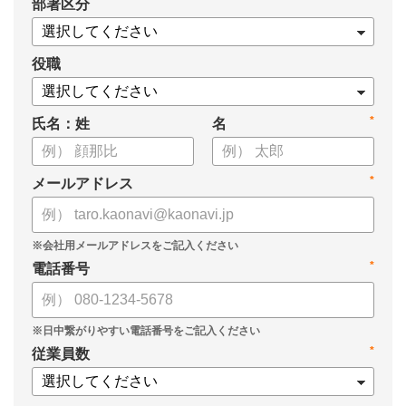
*
部署区分
・1on1の基本的なやり方
・ 1on1 の基本アジェンダと質問例
についてまとめましたので、ぜひお役立てください。
役職
*
氏名：姓
名
*
メールアドレス
*
電話番号
*
従業員数