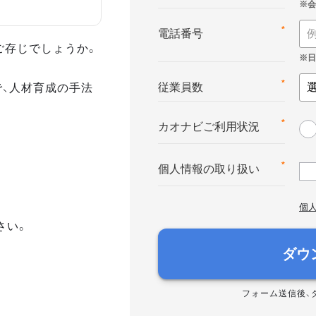
*
電話番号
ご存じでしょうか。
で、人材育成の手法
*
従業員数
*
カオナビご利用状況
*
個人情報の取り扱い
個
さい。
ダウ
フォーム送信後、