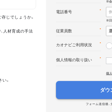
*
電話番号
ご存じでしょうか。
で、人材育成の手法
*
従業員数
*
カオナビご利用状況
*
個人情報の取り扱い
個
さい。
ダウ
フォーム送信後、