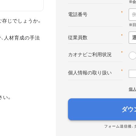
*
電話番号
ご存じでしょうか。
で、人材育成の手法
*
従業員数
*
カオナビご利用状況
*
個人情報の取り扱い
個
さい。
ダウ
フォーム送信後、